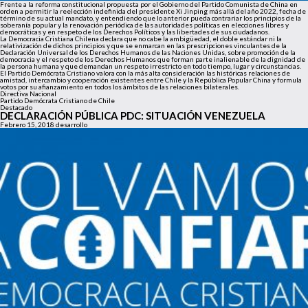
Frente a la reforma constitucional propuesta por el Gobierno del Partido Comunista de China en
orden a permitir la reelección indefinida del presidente Xi Jinping más allá del año 2022, fecha de
término de su actual mandato, y entendiendo que lo anterior pueda contrariar los principios de la
soberanía popular y la renovación periódica de las autoridades políticas en elecciones libres y
democráticas y en respeto de los Derechos Políticos y las libertades de sus ciudadanos.
La Democracia Cristiana Chilena declara que no cabe la ambigüedad, el doble estándar ni la
relativización de dichos principios y que se enmarcan en las prescripciones vinculantes de la
Declaración Universal de los Derechos Humanos de las Naciones Unidas, sobre promoción de la
democracia y el respeto de los Derechos Humanos que forman parte inalienable de la dignidad de
la persona humana y que demandan un respeto irrestricto en todo tiempo, lugar y circunstancias.
El Partido Demócrata Cristiano valora con la más alta consideración las históricas relaciones de
amistad, intercambio y cooperación existentes entre Chile y la República Popular China y formula
votos por su afianzamiento en todos los ámbitos de las relaciones bilaterales.
Directiva Nacional
Partido Demócrata Cristiano de Chile
Destacado
DECLARACIÓN PÚBLICA PDC: SITUACIÓN VENEZUELA
Febrero 15, 2018
desarrollo