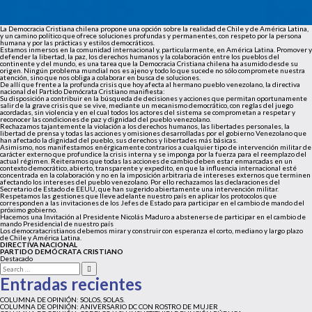
La Democracia Cristiana chilena propone una opción sobre la realidad de Chile y de América Latina,
y un camino político que ofrece soluciones profundas y permanentes, con respeto por la persona
humana y por las prácticas y estilos democráticos.
Estamos inmersos en la comunidad internacional y, particularmente, en América Latina. Promover y
defender la libertad, la paz, los derechos humanos y la colaboración entre los pueblos del
continente y del mundo, es una tarea que la Democracia Cristiana chilena ha asumido desde su
origen. Ningún problema mundial nos es ajeno y todo lo que sucede no sólo compromete nuestra
atención, sino que nos obliga a colaborar en busca de soluciones.
De allí que frente a la profunda crisis que hoy afecta al hermano pueblo venezolano, la directiva
nacional del Partido Demócrata Cristiano manifiesta:
Su disposición a contribuir en la búsqueda de decisiones y acciones que permitan oportunamente
salir de la grave crisis que se vive, mediante un mecanismo democrático, con reglas del juego
acordadas, sin violencia y en el cual todos los actores del sistema se comprometan a respetar y
reconocer las condiciones de paz y dignidad del pueblo venezolano.
Rechazamos tajantemente la violación a los derechos humanos, las libertades personales, la
libertad de prensa y todas las acciones y omisiones desarrolladas por el gobierno Venezolano que
han afectado la dignidad del pueblo, sus derechos y libertades más básicas.
Asimismo, nos manifestamos enérgicamente contrarios a cualquier tipo de intervención militar de
carácter externo que profundice la crisis interna y se imponga por la fuerza para el reemplazo del
actual régimen. Reiteramos que todas las acciones de cambio deben estar enmarcadas en un
contexto democrático, abierto, transparente y expedito, en que la influencia internacional esté
concentrada en la colaboración y no en la imposición arbitraria de intereses externos que terminen
afectando los intereses del pueblo venezolano. Por ello rechazamos las declaraciones del
Secretario de Estado de EEUU, que han sugerido abiertamente una intervención militar.
Respetamos las gestiones que lleve adelante nuestro país en aplicar los protocolos que
corresponden a las invitaciones de los Jefes de Estado para participar en el cambio de mando del
próximo gobierno.
Hacemos una Invitación al Presidente Nicolás Maduro a abstenerse de participar en el cambio de
mando Presidencial de nuestro país
Los democratacristianos debemos mirar y construir con esperanza el corto, mediano y largo plazo
de Chile y América Latina.
DIRECTIVA NACIONAL
PARTIDO DEMÓCRATA CRISTIANO
Destacado
Search
for:
Entradas recientes
COLUMNA DE OPINIÓN: SOLOS, SOLAS.
COLUMNA DE OPINIÓN: ANIVERSARIO DC CON ROSTRO DE MUJER