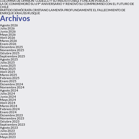
COLUMNA DE OPINIÓN: CODELCO Y SU INSUSTITUIBLE FUNCIÓN PÚBLICA –
LA DC CONMEMORÓ SU 69° ANIVERSARIO Y RENOVÓ SU COMPROMISO CON EL FUTURO DE
CHILE
PARTIDO DEMÓCRATA CRISTIANO LAMENTA PROFUNDAMENTE EL FALLECIMIENTO DE
ENRIQUE KRAUSS RUSQUE
Archivos
Agosto 2026
Julio 2026
Junio 2026
Mayo 2026
Abril 2026
Marzo 2026
Enero 2026
Diciembre 2025
Noviembre 2025
Octubre 2025
Septiembre 2025
Agosto 2025
Julio 2025
Junio 2025
Mayo 2025
Abril 2025
Marzo 2025
Febrero 2025
Enero 2025
Diciembre 2024
Noviembre 2024
Agosto 2024
Julio 2024
Junio 2024
Mayo 2024
Abril 2024
Marzo 2024
Febrero 2024
Enero 2024
Diciembre 2023
Noviembre 2023
Octubre 2023
Septiembre 2023
Agosto 2023
Julio 2023
Junio 2023
Mayo 2023