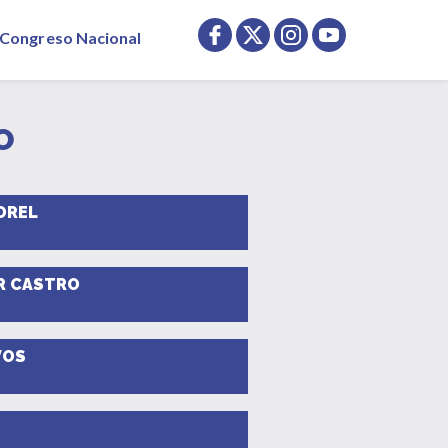
Congreso Nacional
O
OREL
R CASTRO
VOS