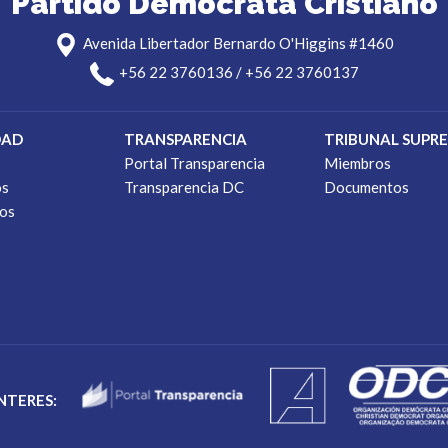
Partido Demócrata Cristiano
Avenida Libertador Bernardo O'Higgins #1460
+56 22 3760136 / +56 22 3760137
DAD
TRANSPARENCIA
TRIBUNAL SUPR
s
Portal Transparencia
Miembros
os
Transparencia DC
Documentos
os
INTERES: