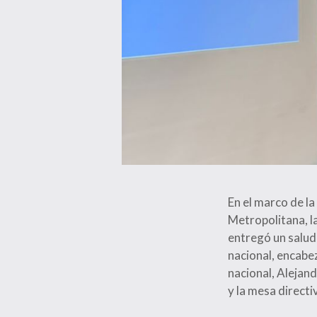
En el marco de la
Metropolitana, l
entregó un saludo
nacional, encabez
nacional, Alejan
y la mesa directi