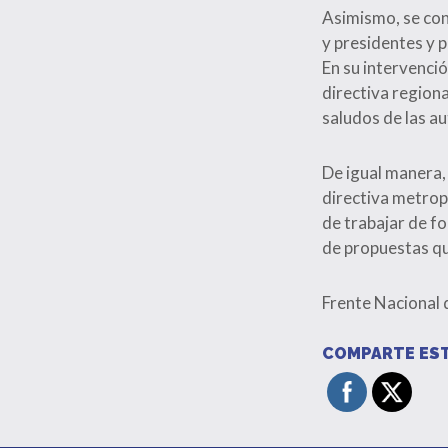
Asimismo, se cont
y presidentes y 
En su intervenci
directiva region
saludos de las a
De igual manera, 
directiva metrop
de trabajar de f
de propuestas que
Frente Nacional
COMPARTE EST