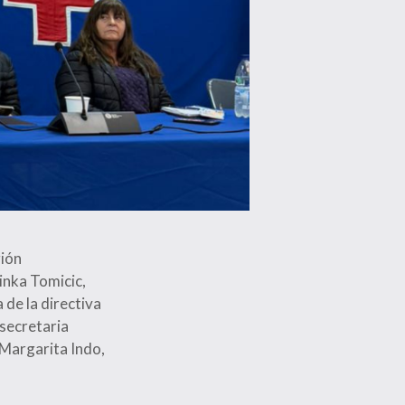
gión
inka Tomicic,
 de la directiva
 secretaria
 Margarita Indo,