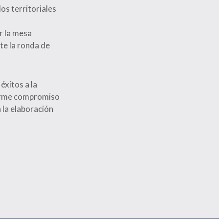
os territoriales
r la mesa
te la ronda de
éxitos a la
firme compromiso
 la elaboración