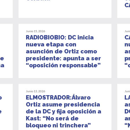
C
Junio 15, 2026
Jun
RADIOBIOBIO: DC inicia
C
nueva etapa con
n
asunción de Ortiz como
a
de
presidente: apunta a ser
p
ma
“oposición responsable”
“
Junio 13, 2026
Jun
o
ELMOSTRADOR:Álvaro
L
Ortiz asume presidencia
a
e
de la DC y fija oposición a
D
Kast: “No será de
a
bloqueo ni trinchera”
“