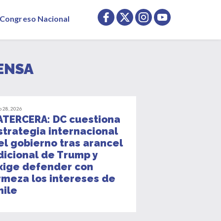
Congreso Nacional
ENSA
o 28, 2026
ATERCERA: DC cuestiona
strategia internacional
el gobierno tras arancel
dicional de Trump y
xige defender con
irmeza los intereses de
hile