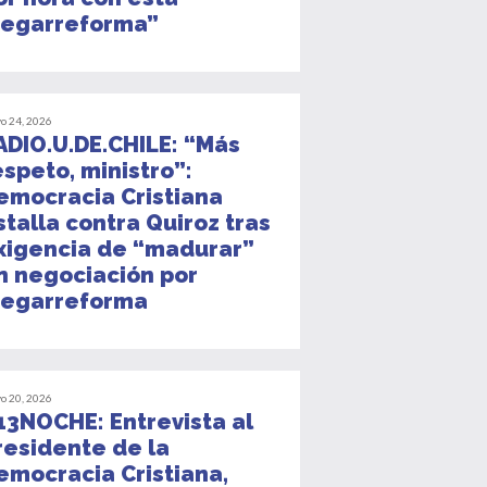
egarreforma”
o 24, 2026
ADIO.U.DE.CHILE: “Más
espeto, ministro”:
emocracia Cristiana
stalla contra Quiroz tras
xigencia de “madurar”
n negociación por
egarreforma
o 20, 2026
13NOCHE: Entrevista al
residente de la
emocracia Cristiana,