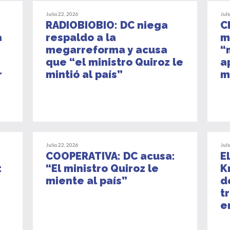
Julio 22, 2026
Juli
RADIOBIOBIO: DC niega
C
a
respaldo a la
m
megarreforma y acusa
“
que “el ministro Quiroz le
a
r
mintió al país”
m
Julio 22, 2026
Juli
COOPERATIVA: DC acusa:
E
:
“El ministro Quiroz le
K
miente al país”
d
t
e