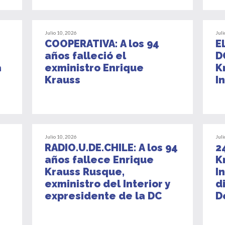
Julio 10, 2026
Juli
COOPERATIVA: A los 94
E
años falleció el
D
a
exministro Enrique
K
Krauss
I
Julio 10, 2026
Juli
RADIO.U.DE.CHILE: A los 94
2
años fallece Enrique
K
Krauss Rusque,
I
exministro del Interior y
d
expresidente de la DC
D