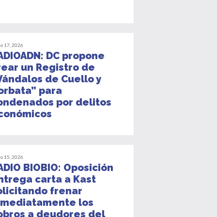
io 17, 2026
ADIOADN: DC propone
rear un Registro de
Vándalos de Cuello y
orbata” para
ondenados por delitos
conómicos
io 15, 2026
ADIO BIOBIO: Oposición
ntrega carta a Kast
olicitando frenar
nmediatamente los
obros a deudores del