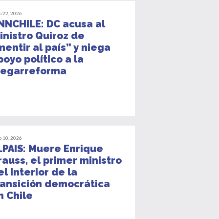
o 22, 2026
NNCHILE: DC acusa al
inistro Quiroz de
mentir al país” y niega
poyo político a la
egarreforma
o 10, 2026
LPAIS: Muere Enrique
rauss, el primer ministro
el Interior de la
ransición democrática
n Chile