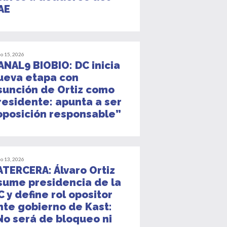
AE
io 15, 2026
ANAL9 BIOBIO: DC inicia
ueva etapa con
sunción de Ortiz como
residente: apunta a ser
oposición responsable”
io 13, 2026
ATERCERA: Álvaro Ortiz
sume presidencia de la
C y define rol opositor
nte gobierno de Kast:
No será de bloqueo ni