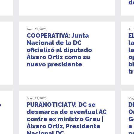
d
Junio 13, 2026
Jun
COOPERATIVA: Junta
E
Nacional de la DC
l
oficializó al diputado
l
Álvaro Ortiz como su
o
nuevo presidente
b
t
Mayo 27, 2026
May
o
PURANOTICIATV: DC se
D
desmarca de eventual AC
O
contra ex ministro Grau |
G
Álvaro Ortiz, Presidente
a
Nacional DC
p