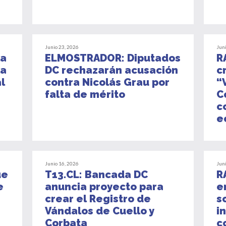
Junio 23, 2026
Jun
la
ELMOSTRADOR: Diputados
R
la
DC rechazarán acusación
c
l
contra Nicolás Grau por
“
falta de mérito
C
c
e
Junio 16, 2026
Jun
ue
T13.CL: Bancada DC
R
e
anuncia proyecto para
e
crear el Registro de
s
Vándalos de Cuello y
i
Corbata
c