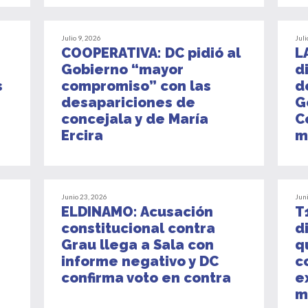
Julio 9, 2026
Juli
COOPERATIVA: DC pidió al
L
Gobierno “mayor
d
s
compromiso” con las
d
desapariciones de
G
concejala y de María
C
Ercira
m
Junio 23, 2026
Jun
ELDINAMO: Acusación
T
constitucional contra
d
Grau llega a Sala con
q
informe negativo y DC
c
confirma voto en contra
e
m