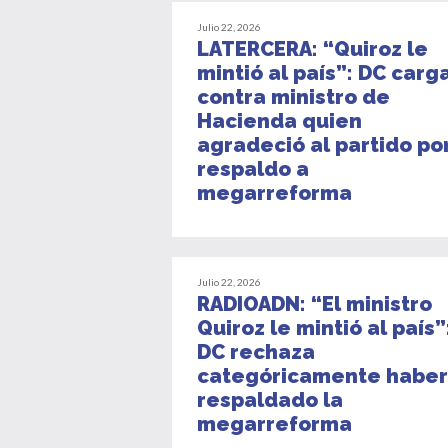
Julio 22, 2026
LATERCERA: “Quiroz le
mintió al país”: DC carg
contra ministro de
Hacienda quien
agradeció al partido po
respaldo a
megarreforma
Julio 22, 2026
RADIOADN: “El ministro
Quiroz le mintió al país”
DC rechaza
categóricamente haber
respaldado la
megarreforma