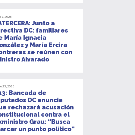
o 9, 2026
ATERCERA: Junto a
irectiva DC: familiares
e María Ignacia
onzález y María Ercira
ontreras se reúnen con
inistro Alvarado
io 23, 2026
13: Bancada de
iputados DC anuncia
ue rechazará acusación
onstitucional contra el
xministro Grau: “Busca
arcar un punto político”