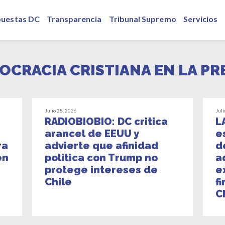
puestas DC
Transparencia
Tribunal Supremo
Servicios
OCRACIA CRISTIANA EN LA PR
Julio 28, 2026
Juli
RADIOBIOBIO: DC critica
L
arancel de EEUU y
e
ra
advierte que afinidad
d
en
política con Trump no
a
protege intereses de
e
Chile
f
C