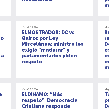
m
Mayo 24, 2026
May
ELMOSTRADOR: DC vs
R
ro
Quiroz por Ley
r
Miscelánea: ministro les
D
exigió “madurar” y
e
ía
parlamentarios piden
e
respeto
e
m
Mayo 23, 2026
May
e
ELDINAMO: “Más
T
respeto”: Democracia
p
Cristiana responde
D