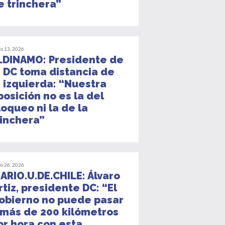
e trinchera”
io 13, 2026
LDINAMO: Presidente de
a DC toma distancia de
a izquierda: “Nuestra
posición no es la del
loqueo ni la de la
rinchera”
o 26, 2026
IARIO.U.DE.CHILE: Álvaro
rtiz, presidente DC: “El
obierno no puede pasar
 más de 200 kilómetros
or hora con esta