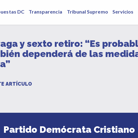
puestas DC
Transparencia
Tribunal Supremo
Servicios
ga y sexto retiro: “Es probab
bién dependerá de las medida
ia”
E ARTÍCULO
Partido Demócrata Cristiano