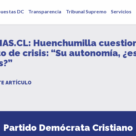
puestas DC
Transparencia
Tribunal Supremo
Servicios
S.CL: Huenchumilla cuestiona
o de crisis: “Su autonomía, ¿
s?”
E ARTÍCULO
Partido Demócrata Cristiano