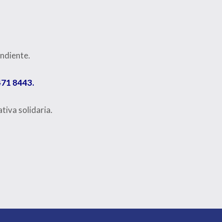
ondiente.
471 8443.
tiva solidaria.