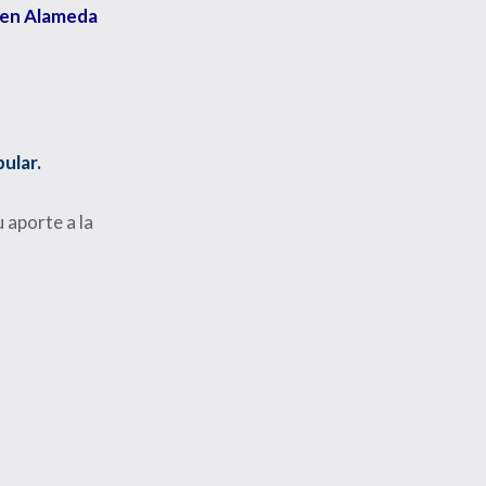
s, en Alameda
ular.
 aporte a la