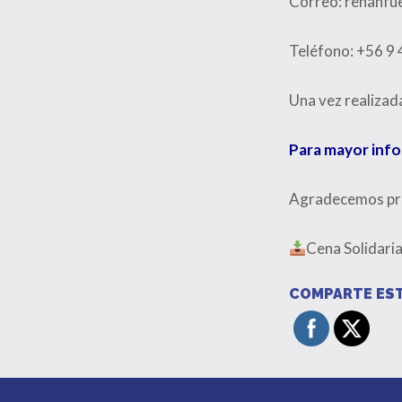
Correo: renanf
Teléfono: +56 9
Una vez realizada
Para mayor info
Agradecemos prof
Cena Solidari
COMPARTE EST