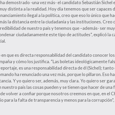
 ha demostrado -una vez más- el candidato Sebastián Sichel e
muy distinta a la realidad. Hoy día tenemos que ser capaces 
nanciamiento ilegal a la política, creo que eso lo único que ha
ás la distancia entre la ciudadanía y las instituciones. Creo
redibilidad de nuestro país y tenemos que –además- ser muy 
ondenar ciudadanamente este tipo de actitudes”, explicó la 
al.
ó en que es directa responsabilidad del candidato conocer lo
mpaña y cómo los justifica. “Las boletas ideológicamente fal
eportaje, es una responsabilidad directa de él (Sichel); tanto 
mando ha renunciado una vez más, porque lo pillaron. Eso h
tancia. Y yo quiero ser, además, muy clara. Yo quiero ser gar
 nuestro país las cosas pueden y se tienen que hacer de una f
de volver a confiar porque nosotros creemos en que, en el Ch
o para la falta de transparencia y menos para la corrupción”,