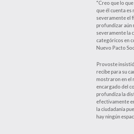
“Creo que lo que
que él cuenta es 
severamente el fi
profundizar aún m
severamente la c
categóricos en c
Nuevo Pacto Soci
Provoste insisti
recibe para su ca
mostraron en el r
encargado del co
profundiza la dis
efectivamente en
la ciudadanía pue
hay ningún espaci