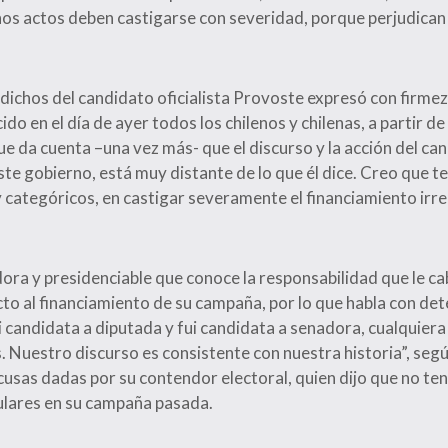
hos actos deben castigarse con severidad, porque perjudican 
 dichos del candidato oficialista Provoste expresó con firmez
o en el día de ayer todos los chilenos y chilenas, a partir d
que da cuenta –una vez más- que el discurso y la acción del ca
ste gobierno, está muy distante de lo que él dice. Creo que 
 categóricos, en castigar severamente el financiamiento irreg
ora y presidenciable que conoce la responsabilidad que le ca
to al financiamiento de su campaña, por lo que habla con de
i candidata a diputada y fui candidata a senadora, cualquiera
 Nuestro discurso es consistente con nuestra historia”, segú
xcusas dadas por su contendor electoral, quien dijo que no te
ulares en su campaña pasada.