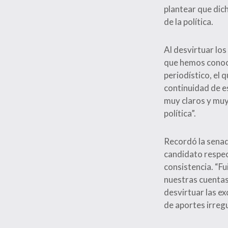
plantear que dic
de la política.
Al desvirtuar los
que hemos conocid
periodístico, el 
continuidad de e
muy claros y muy
política”.
Recordó la senad
candidato respec
consistencia. “Fu
nuestras cuentas.
desvirtuar las e
de aportes irreg