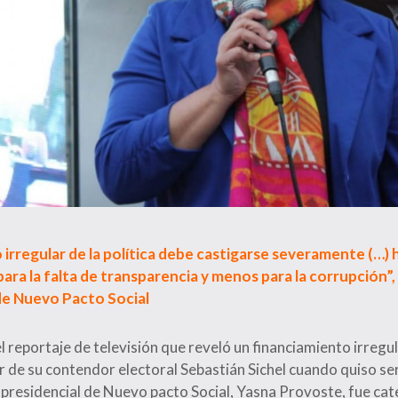
irregular de la política debe castigarse severamente (…) 
ara la falta de transparencia y menos para la corrupción”, d
de Nuevo Pacto Social
 reportaje de televisión que reveló un financiamiento irregu
 de su contendor electoral Sebastián Sichel cuando quiso ser
 presidencial de Nuevo pacto Social, Yasna Provoste, fue cat