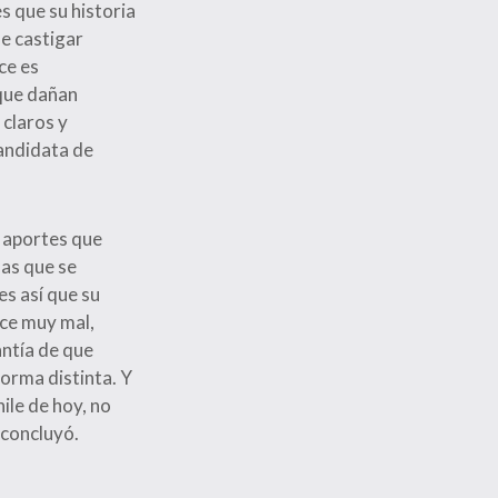
s que su historia
de castigar
ce es
 que dañan
claros y
candidata de
s aportes que
sas que se
es así que su
ace muy mal,
antía de que
orma distinta. Y
ile de hoy, no
 concluyó.