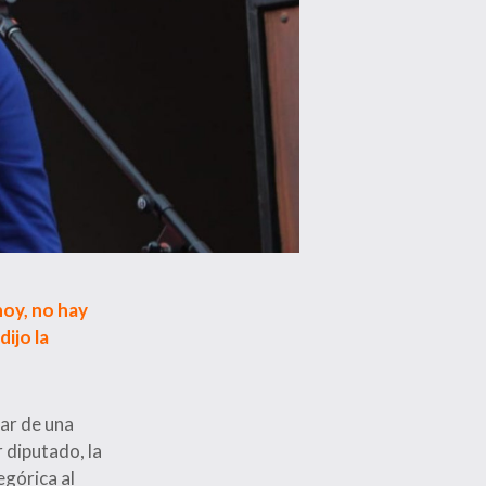
hoy, no hay
ijo la
lar de una
 diputado, la
egórica al