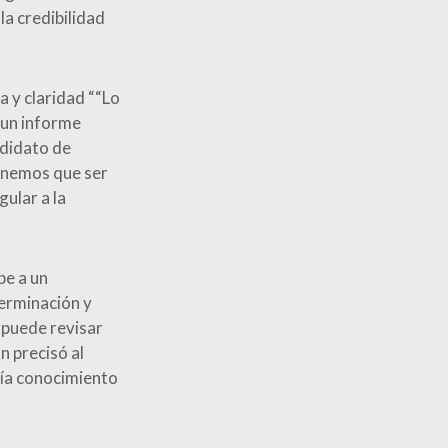
la credibilidad
a y claridad ““Lo
e un informe
ndidato de
tenemos que ser
ular a la
be a un
terminación y
 puede revisar
n precisó al
nía conocimiento