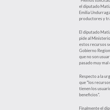
“Hemos solicitado
el diputado Matía
Emilia Undurraga
productores y tr
El diputado Matía
pide al Minister
estos recursos s
Gobierno Regiona
que no son usuari
pasado muy mal co
Respecto a la ur
que “los recurso
tienen los usuar
beneficios”.
Finalmente el di