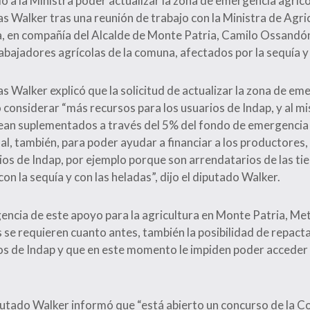
 a la Ministra poder actualizar la zona de emergencia agrícol
s Walker tras una reunión de trabajo con la Ministra de Agri
, en compañía del Alcalde de Monte Patria, Camilo Ossandón
abajadores agrícolas de la comuna, afectados por la sequía y 
s Walker explicó que la solicitud de actualizar la zona de em
io considerar “más recursos para los usuarios de Indap, y al 
ean suplementados a través del 5% del fondo de emergencia 
l, también, para poder ayudar a financiar a los productores,
os de Indap, por ejemplo porque son arrendatarios de las tie
n la sequía y con las heladas”, dijo el diputado Walker.
gencia de este apoyo para la agricultura en Monte Patria, Met
s se requieren cuanto antes, también la posibilidad de repac
ios de Indap y que en este momento le impiden poder acceder
putado Walker informó que “está abierto un concurso de la C