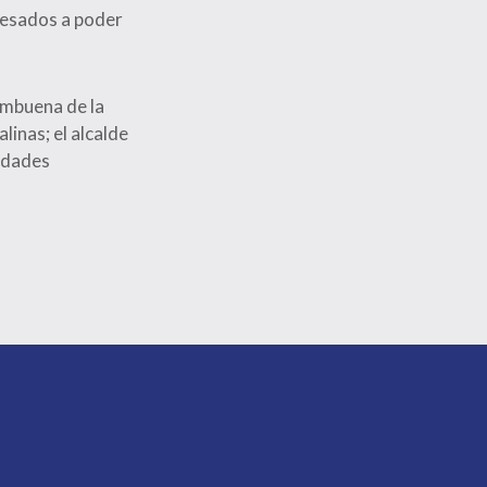
eresados a poder
ambuena de la
linas; el alcalde
ridades