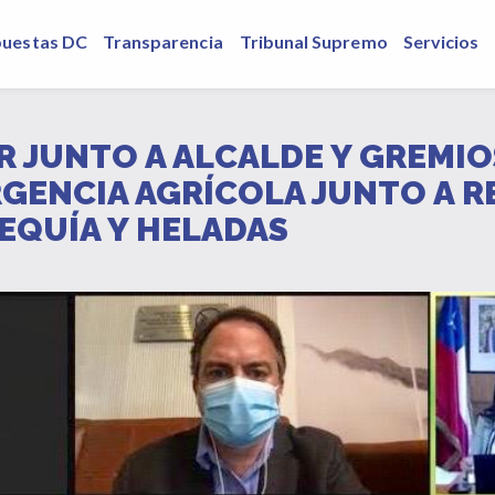
puestas DC
Transparencia
Tribunal Supremo
Servicios
 JUNTO A ALCALDE Y GREMIO
GENCIA AGRÍCOLA JUNTO A R
EQUÍA Y HELADAS