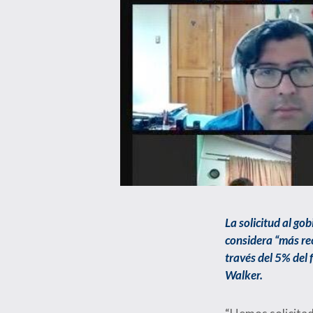
La solicitud al go
considera “más re
través del 5% del
Walker.