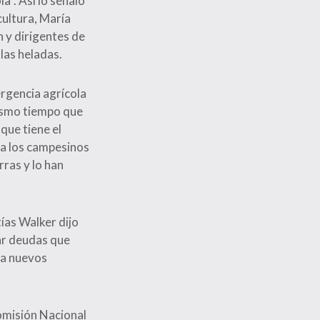
a”. Así lo señaló
cultura, María
 y dirigentes de
las heladas.
ergencia agrícola
mismo tiempo que
que tiene el
 a los campesinos
rras y lo han
ías Walker dijo
tar deudas que
 a nuevos
omisión Nacional