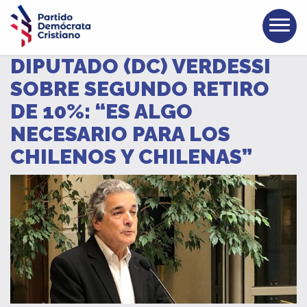
DIPUTADO (DC) VERDESSI
SOBRE SEGUNDO RETIRO
DE 10%: “ES ALGO
NECESARIO PARA LOS
CHILENOS Y CHILENAS”