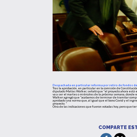
Despachada en particular reforma por retiro de fondos d
Tras la aprobación, en particular en la comisión de Constituci
diputado Matías Walker, señaló que “el proyecto ahora está e
va a ser el martes o miércoles de la próxima semana, donde e
Walker agregó que “acabamos de terminar de tramitar comple
aprobado una norma que, al igual que el bono Covid y el ing
proyecto. “
Otra de las indicaciones que fueron votadas hoy, pero que te
COMPARTE EST