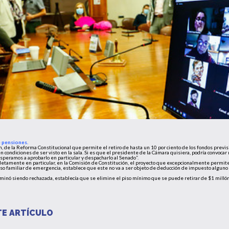
e pensiones.
ón, de la Reforma Constitucional que permite el retiro de hasta un 10 por ciento de los fondos previ
n condiciones de ser visto en la sala. Si es que el presidente de la Cámara quisiera, podría convo
speramos a aprobarlo en particular y despacharlo al Senado”.
tamente en particular, en la Comisión de Constitución, el proyecto que excepcionalmente permite
reso familiar de emergencia, establece que este no va a ser objeto de deducción de impuesto algu
rminó siendo rechazada, establecía que se elimine el piso mínimo que se puede retirar de $1 millón
E ARTÍCULO