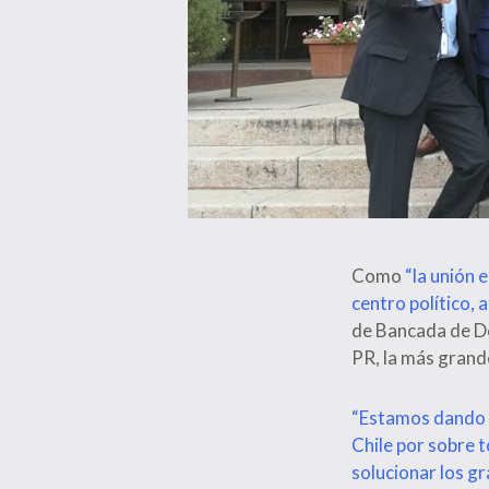
Como
“la unión 
centro político, 
de Bancada de De
PR, la más grand
“Estamos dando u
Chile por sobre 
solucionar los g