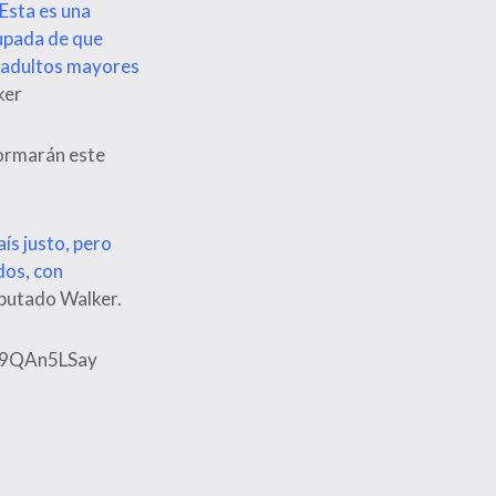
 Esta es una
upada de que
s adultos mayores
ker
formarán este
ís justo, pero
dos, con
putado Walker.
/C9QAn5LSay