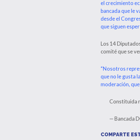
el crecimiento ec
bancada que le v
desde el Congres
que siguen esper
Los 14 Diputados
comité que se ve
“Nosotros repres
que no le gusta 
moderación, que 
Constituida 
— Bancada 
COMPARTE EST