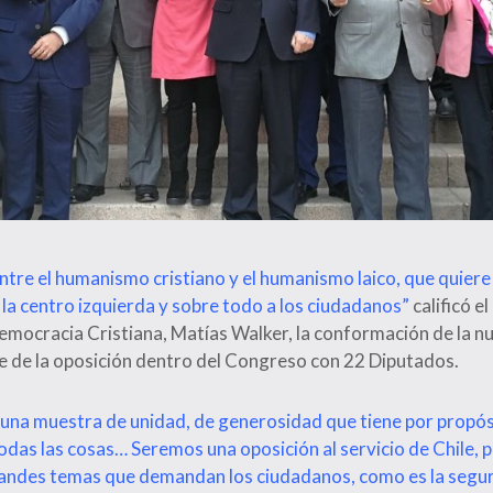
entre el humanismo cristiano y el humanismo laico, que quiere 
a la centro izquierda y sobre todo a los ciudadanos”
calificó e
mocracia Cristiana, Matías Walker, la conformación de la 
e de la oposición dentro del Congreso con 22 Diputados.
na muestra de unidad, de generosidad que tiene por propós
todas las cosas… Seremos una oposición al servicio de Chile, 
randes temas que demandan los ciudadanos, como es la seguri