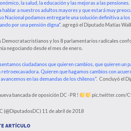
onómico, la salud, la educación y las mejoras a las pensiones.
a hablar a nuestros adultos mayores y que estará muy preoc
o Nacional podamos entregarle una solución definitiva a lo
ando por una pensión digna”
. agregó el Diputado Matías Wal
 Democratacristianos y los 8 parlamentarios radicales con
nía negociando desde el mes de enero.
entamos ciudadanos que quieren cambios, que quieren un pa
la retroexcavadora. Quieren que hagamos cambios con acuer
avancemos en las demandas de los chilenos”.
Concluyó el Di
nueva bancada de oposición DC -PR !
pic.twitter.com
DC (@DiputadosDC)
11 de abril de 2018
E ARTÍCULO